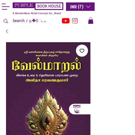
PURPLE
INR (₹)
BOOK HOUSE
A WonderBees Retail Concept Inc., Brand