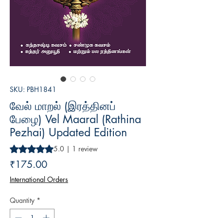
SKU: PBH1841
வேல் மாறல் (இரத்தினப்
பேழை) Vel Maaral (Rathina
Pezhai) Updated Edition
Rating is 5.0 out of five stars based on 1 review
5.0 | 1 review
Price
₹175.00
International Orders
Quantity
*