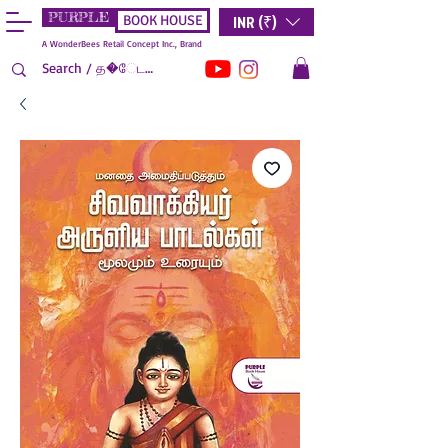
PURPLE
INR (₹)
BOOK HOUSE
A WonderBees Retail Concept Inc., Brand