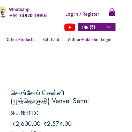
Whatsapp
Log In / Register
+91 73970 19916
INR (₹)
Other Products
Gift Card
Author/Publisher Login
வென்வேல் சென்னி
(முத்தொகுதி) Venvel Senni
SKU: PBH1133
Regular
Sale
 ₹2,600.00 
₹2,574.00
Price
Price