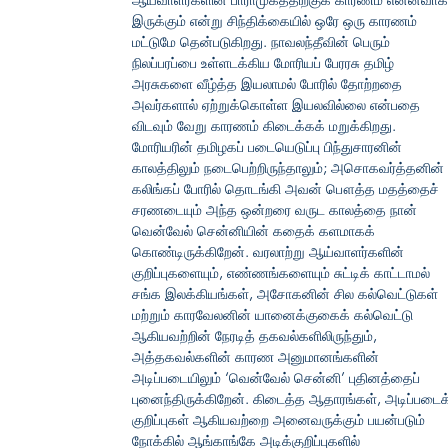
இருக்கும் என்று சிந்திக்கையில் ஒரே ஒரு காரணம்
மட்டுமே தென்படுகிறது. நாவலந்தீவின் பெரும்
நிலப்பரப்பை உள்ளடக்கிய மோரியப் பேரரசு தமிழ்
அரசுகளை வீழ்த்த இயலாமல் போரில் தோற்றதை
அவர்களால் ஏற்றுக்கொள்ள இயலவில்லை என்பதை
விடவும் வேறு காரணம் கிடைக்கக் மறுக்கிறது.
மோரியரின் தமிழகப் படையெடுப்பு பிந்துசாரனின்
காலத்திலும் நடைபெற்றிருந்தாலும்; அசொகவர்த்தனின்
கலிங்கப் போரில் தொடங்கி அவன் பௌத்த மதத்தைச்
சரணடையும் அந்த ஒன்றரை வருட காலத்தை நான்
வென்வேல் சென்னியின் கதைக் களமாகக்
கொண்டிருக்கிறேன். வரலாற்று ஆய்வாளர்களின்
குறிப்புகளையும், எண்ணங்களையும் சுட்டிக் காட்டாமல்
சங்க இலக்கியங்கள், அசோகனின் சில கல்வெட்டுகள்
மற்றும் காரவேலனின் யானைக்குகைக் கல்வெட்டு
ஆகியவற்றின் நேரடித் தகவல்களிலிருந்தும்,
அத்தகவல்களின் காரண அனுமானங்களின்
அடிப்படையிலும் ‘வென்வேல் சென்னி’ புதினத்தைப்
புனைந்திருக்கிறேன். கிடைத்த ஆதாரங்கள், அடிப்படைக
குறிப்புகள் ஆகியவற்றை அனைவருக்கும் பயன்படும்
நோக்கில் ஆங்காங்கே அடிக்குறிப்புகளில்