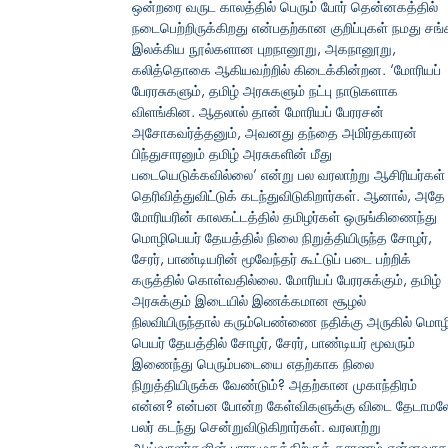
ஒன்றரை வருட காலத்தில் பெரும் போர் தென்னகத்தில்
நடைபெற்றிருக்கிறது என்பதற்கான குறிப்புகள் நமது சங்
இலக்கிய நூல்களான புறநானூறு, அகநானூறு,
கலித்தொகை ஆகியவற்றில் கிடைக்கின்றன. ‘மோரியப்
பேரரசுகளும், தமிழ் அரசுகளும் நட்பு நாடுகளாக
விளங்கின. ஆதலால் தான் மோரியப் பேரரசன்
அசோகவர்த்தனும், அவனது தந்தை அமிர்தகாரன்
பிந்துசாரனும் தமிழ் அரசுகளின் மீது
படையெடுக்கவில்லை’ என்று பல வரலாற்று ஆசிரியர்கள்
தெரிவித்துவிட்டுக் கடந்துவிடுகிறார்கள். ஆனால், அதே
மோரியரின் காலகட்டத்தில் தமிழர்கள் ஒருங்கிணைந்து
மொழிபெயர் தேயத்தில் நிலை நிறுத்தியிருந்த சோழர்,
சேரர், பாண்டியரின் மூவேந்தர் கூட்டுப் படை பற்றிக்
கருத்தில் கொள்வதில்லை. மோரியப் பேரரசுக்கும், தமிழ்
அரசுக்கும் இடையில் இணக்கமான சூழல்
நிலவியிருந்தால் கரும்பெண்ணை நதிக்கு அருகில் மொழ
பெயர் தேயத்தில் சோழர், சேரர், பாண்டியர் மூவரும்
இணைந்து பெரும்படையை எதற்காக நிலை
நிறுத்தியிருக்க வேண்டும்? அதற்கான முகாந்திரம்
என்ன? என்பன போன்ற கேள்விகளுக்கு விடை தேடாமல
பலர் கடந்து சென்றுவிடுகிறார்கள். வரலாற்று
ஆய்வாளர்களின் பாராமுகத்திற்குக் காரணம் என்னவாக