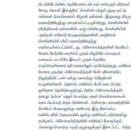
டெமிஸ்டேக்ளிஸ் ஆகியோரை விடவும் மாபெரும் வீரர்கள்
சோழ அரசன் இளஞ்சேட் சென்னி மற்றும் துளு நாட்டு
மன்னன் கொங்கணக் கிழான் நன்னன். இருவரது வீரமும
வரலாற்றிலிருந்து மறைக்கப்பட்டிருக்கிறது. சென்னியின்
வீரத்தினால் நன்னனின் புகழ் மங்கியது. சென்னியின்
புதல்வன் கரிகாற் பெருவளத்தானின் புகழினால்
சென்னியின் வீரம் வரலாற்றிலிருந்து
மறக்கடிக்கப்பட்டுவிட்டது. அசோகவர்த்தனின் மோரியப்
பேரரசு மேற்கில் பாரசீகம் முதல் கிழக்கே காமரூபம்
வரையும்; வடக்கே இமயம் முதல் தெற்கே
கரும்பெண்ணை நதி வரையிலும் பரவியிருந்தது. கலிங்கப
போரை முடித்த அசோகவர்த்தன் போர் புரிவதையே
நிறுத்திவிட்டான் என்று வரலாற்று அறிஞர்கள்
கூறுகிறார்கள். ஆனால், கலிங்கப் போர் நடைபெற்ற
ஒன்றரை ஆண்டுகளுக்குப் பிறகே அசோகவர்த்தன்
தனது ‘தம்மா’ எனும் பௌத்த மதக் கொள்கையைக்
கடைபிடிக்கத் தொடங்கினான். அன்றைய நாவலந்தீவில்
மோரியப் பேரரசனுக்கு பணியாத இரு நிலப்பரப்பு
உண்டெனில் அவைகளில் ஒன்று கலிங்கம் மற்றொன்று
தமிழகம். அசோகவர்த்தனின் கலிங்கப் போருக்கும்
அவனது பௌத்த மதத் தழுவலுக்கும் இடைப்பட்ட அந்த