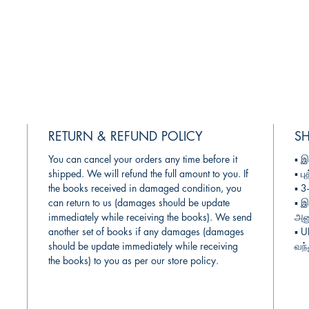
RETURN & REFUND POLICY
SH
You can cancel your orders any time before it
▪︎
இ
shipped. We will refund the full amount to you. If
▪︎
பு
the books received in damaged condition, you
▪︎ 
can return to us (damages should be update
▪︎
இ
immediately while receiving the books). We send
அனு
another set of books if any damages (damages
▪︎ 
should be update immediately while receiving
வந்
the books) to you as per our store policy.