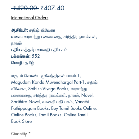
Regular
Sale
 ₹420.00 
₹407.40
Price
Price
International Orders
ஆசிரியர்:
சதிஷ் விவேகா
வகை:
வரலாற்று புனைகதை, சரித்திர நாவல்கள்,
நாவல்
பதிப்பகத்தார்:
வானதி பதிப்பகம்
பக்கங்கள்:
552
மொழி:
தமிழ்
மகுடம் கொண்ட மூவேந்தர்கள் பாகம்-1,
Magudam Konda Muvendhargal Part-1, சதிஷ்
விவேகா, Sathish Vivega Books, வரலாற்று
புனைகதை, சரித்திர நாவல்கள், நாவல், Novel,
Sarithira Novel, வானதி பதிப்பகம், Vanathi
Pathippagam Books, Buy Tamil Books Online,
Online Books, Tamil Books, Online Tamil
Book Store
Quantity
*