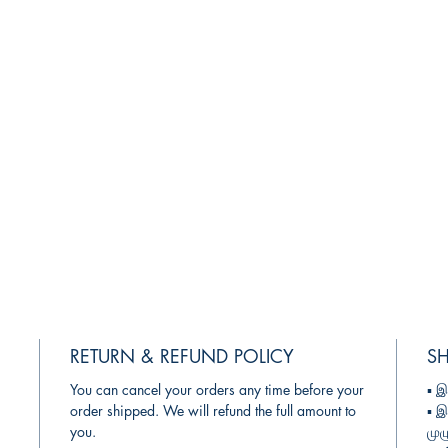
RETURN & REFUND POLICY
SH
You can cancel your orders any time before your
▪︎
இந
order shipped. We will refund the full amount to
▪︎
இ
you.
முழ