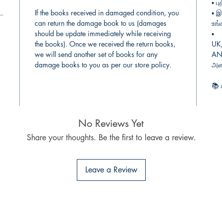
▪︎
பு
்ட
If the books received in damaged condition, you
▪︎
இந
can return the damage book to us (damages
உங்
should be update immediately while receiving
▪︎
the books). Once we received the return books,
UK
we will send another set of books for any
AN 
damage books to you as per our store policy.
அடை
📚
கோ
No Reviews Yet
Share your thoughts. Be the first to leave a review.
Leave a Review