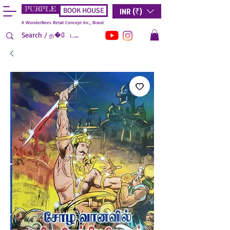
PURPLE
INR (₹)
BOOK HOUSE
A WonderBees Retail Concept Inc., Brand