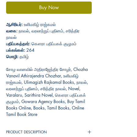
Buy Now
ஆசிரியர்:
உளிமகிழ் ராஜ்கமல்
வகை:
நாவல், வரலாற்றுப் புதினம், சரித்திர
நாவல்
பதிப்பகத்தார்:
கௌரா பதிப்பகக் குழுமம்
பக்கங்கள்:
264
மொழி:
தமிழ்
சோழ வானவில் அதிராஜேந்திர சோழர், Chozha
Vanavil Athirajendra Chozhar, உளிமகிழ்
ராஜ்கமல், Ulimagizh Rajkamal Books, நாவல்,
வரலாற்றுப் புதினம், சரித்திர நாவல், Novel,
Varalaru, Sarithira Novel, கௌரா பதிப்பகக்
குழுமம், Gowara Agency Books, Buy Tamil
Books Online, Books, Tamil Books, Online
Tamil Book Store
PRODUCT DESCRIPTION