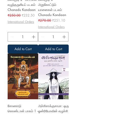
எழுந்தருளியப் படலம்
அறுகோட்டும்
Chonadu Kondaan
யானைகள் படலம்
Chonadu Kondaan
Regular Price
Sale Price
₹250.00
₹232.50
Regular Price
Sale Price
₹270.00
₹251.10
International Orders
International Orders
Add to Cart
Add to Cart
சோணாடு
அச்சிசாக்குசாமா: ஒரு
கொண்டான் பாகம் 1 -
ஓன்ரியோவின் எழுச்சி