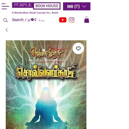
PURPLE
INR (₹)
BOOK HOUSE
A WonderBees Retail Concept Inc., Brand