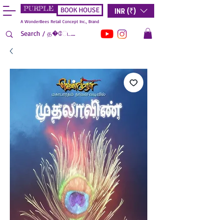
PURPLE
INR (₹)
BOOK HOUSE
A WonderBees Retail Concept Inc., Brand