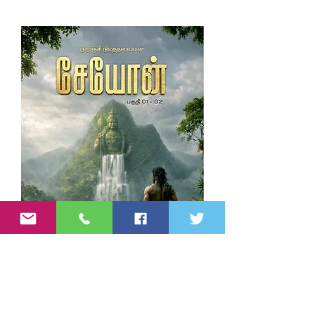
கோயம்புத்தூர் | ஐக்கிய
இராச்சியம்