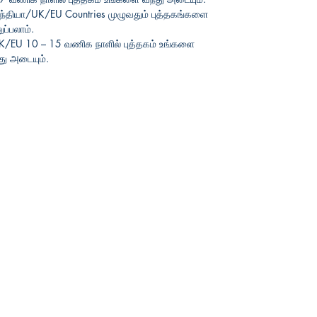
ந்தியா
/UK/EU Countries
முழுவதும்
புத்தகங்களை
ப்பலாம்
.
UK/EU 10 – 15
வணிக
நாளில்
புத்தகம்
உங்களை
து
அடையும்
.