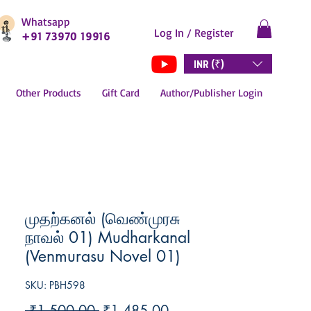
Whatsapp
Log In / Register
+91 73970 19916
INR (₹)
Other Products
Gift Card
Author/Publisher Login
முதற்கனல் (வெண்முரசு
நாவல் 01) Mudharkanal
(Venmurasu Novel 01)
SKU: PBH598
Regular
Sale
 ₹1,500.00 
₹1,485.00