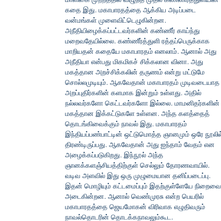
கதை இது. மகாபாரதத்தை ஆக்கிய அடிப்படை
வன்மங்கள் முளைவிட்டெழுகின்றன.
அநீதியிழைக்கப்பட்டவர்களின் கண்ணீர் காய்ந்து
மறைவதேயில்லை. கண்ணீர்த்துளி ரத்தப்பெருக்காக
மாறியதன் கதையே மகாபாரதம் எனலாம். ஆனால் அது
அநீதியா என்பது மிகமிகச் சிக்கலான வினா. அது
மகத்தான அறச்சிக்கலின் தருணம் என்று மட்டுமே
சொல்லமுடியும். ஆகவேதான் மகாபாரதம் முடிவடையாத
அறப்புதிர்களின் களமாக இன்றும் உள்ளது. அதில்
நல்லவர்களோ கெட்டவர்களோ இல்லை. மாமனிதர்களின்
மகத்தான இக்கட்டுகளே உள்ளன. அந்த களத்தைத்
தொடங்கிவைக்கும் நாவல் இது. மகாபாரதம்
இந்தியப்பண்பாட்டின் ஒட்டுமொத்த ஞானமும் ஒரே நூலில
திரண்டிருப்பது. ஆகவேதான் அது ஐந்தாம் வேதம் என
அழைக்கப்படுகிறது. இந்நூல் அந்த
ஞானக்களஞ்சியத்திற்குள் செல்லும் தோரணவாயில்.
வடிவ அளவில் இது ஒரு முழுமையான தனிப்படைப்பு.
இதன் மொழியும் கட்டமைப்பும் இதற்குள்ளேயே நிறைவை
அடைகின்றன. ஆனால் வெண்முரசு என்ற பெயரில்
மகாபாரதத்தை ஜெயமோகன் விரிவாக எழுதிவரும்
நாவல்தொடரின் தொடக்கநாவலும்கூட.