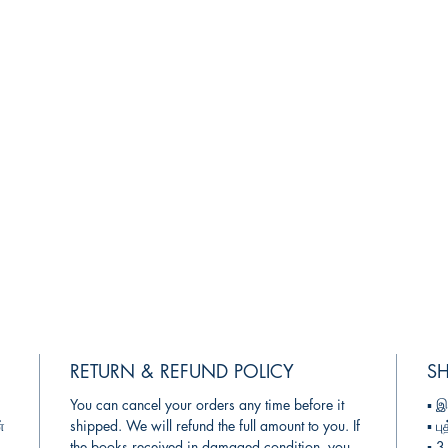
RETURN & REFUND POLICY
SH
You can cancel your orders any time before it
▪︎
இ
்
shipped. We will refund the full amount to you. If
▪︎
பு
the books received in damaged condition, you
▪︎ 