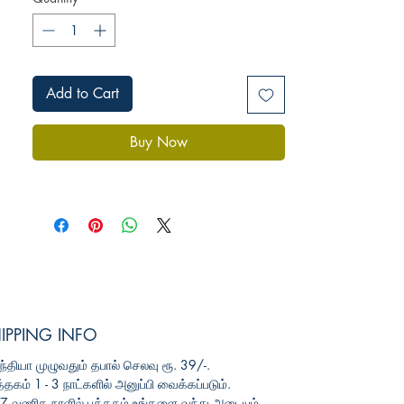
Add to Cart
Buy Now
IPPING INFO
ந்தியா
முழுவதும்
தபால்
செலவு
ரூ
. 39/-.
த்தகம்
1 - 3
நாட்களில்
அனுப்பி
வைக்கப்படும்
.
3-7
வணிக
நாளில்
புத்தகம்
உங்களை
வந்து
அடையும்
.