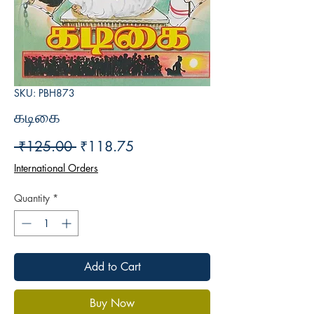
SKU: PBH873
கடிகை
Regular
Sale
 ₹125.00 
₹118.75
Price
Price
International Orders
Quantity
*
Add to Cart
Buy Now