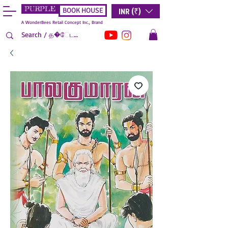
PURPLE
INR (₹)
BOOK HOUSE
A WonderBees Retail Concept Inc., Brand