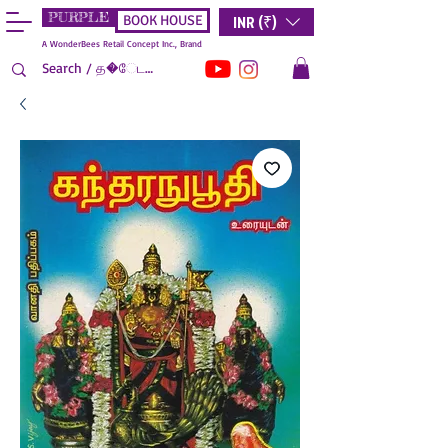
PURPLE
INR (₹)
BOOK HOUSE
A WonderBees Retail Concept Inc., Brand