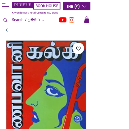
PURPLE
INR (₹)
BOOK HOUSE
A WonderBees Retail Concept Inc., Brand