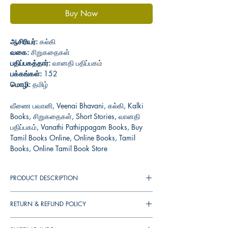
Buy Now
ஆசிரியர்:
கல்கி
வகை:
சிறுகதைகள்
பதிப்பகத்தார்:
வானதி பதிப்பகம்
பக்கங்கள்:
152
மொழி:
தமிழ்
வீணை பவானி, Veenai Bhavani, கல்கி, Kalki
Books, சிறுகதைகள், Short Stories, வானதி
பதிப்பகம், Vanathi Pathippagam Books, Buy
Tamil Books Online, Online Books, Tamil
Books, Online Tamil Book Store
PRODUCT DESCRIPTION
சரித்திர நவீனத்தின் பிதாமகரான கல்கியின் புகழ்
RETURN & REFUND POLICY
பெற்ற பொன்னியின் செல்வன் சரித்திர
நவீனத்துக்கு, இந்த மலர்ச்சோலை மங்கை
You can cancel your orders any time before