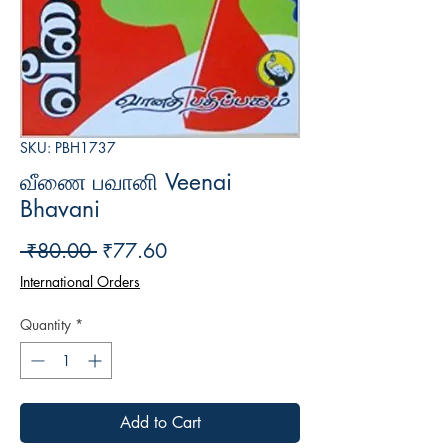
SKU: PBH1737
வீணை பவானி Veenai
Bhavani
Regular
Sale
 ₹80.00 
₹77.60
Price
Price
International Orders
Quantity
*
Add to Cart