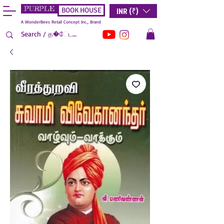
PURPLE
INR (₹)
BOOK HOUSE
A WonderBees Retail Concept Inc., Brand