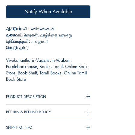
Notify When Available
ஆசிரியர்:
வி மணிவண்ணன்
வகை:
கட்டுரைகள், வாழ்க்கை வரலாறு
பதிப்பகத்தார்:
ராஜகுமாரி
மொழி:
தமிழ்
Vivekanantharin-Vaazhvum-Vaakum,
Purplebookhouse, Books, Tamil, Online Book
Store, Book Shelf, Tamil Books, Online Tamil
Book Store
PRODUCT DESCRIPTION
RETURN & REFUND POLICY
You can cancel your orders any time before it
SHIPPING INFO
shipped. We will refund the full amount to you.