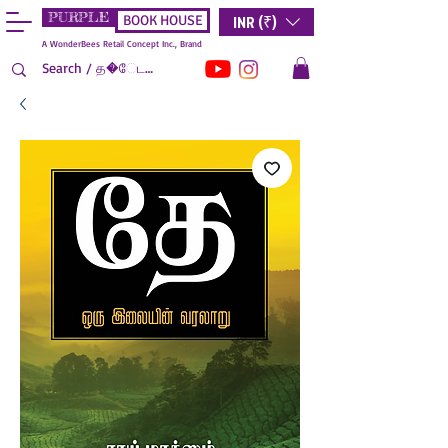
PURPLE
INR (₹)
BOOK HOUSE
A WonderBees Retail Concept Inc., Brand