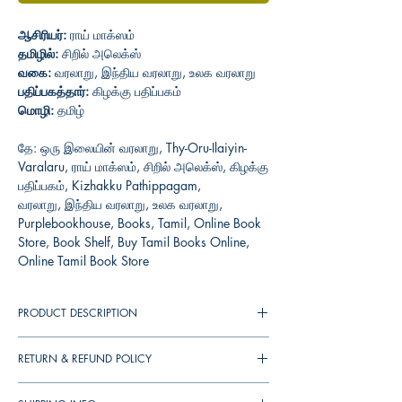
ஆசிரியர்:
ராய் மாக்ஸம்
தமிழில்:
சிறில் அலெக்ஸ்
வகை:
வரலாறு, இந்திய வரலாறு, உலக வரலாறு
பதிப்பகத்தார்:
கிழக்கு பதிப்பகம்
மொழி:
தமிழ்
தே: ஒரு இலையின் வரலாறு, Thy-Oru-Ilaiyin-
Varalaru, ராய் மாக்ஸம், சிறில் அலெக்ஸ், கிழக்கு
பதிப்பகம், Kizhakku Pathippagam,
வரலாறு, இந்திய வரலாறு, உலக வரலாறு,
Purplebookhouse, Books, Tamil, Online Book
Store, Book Shelf, Buy Tamil Books Online,
Online Tamil Book Store
PRODUCT DESCRIPTION
உலகம் விரும்பி அருந்தும் ஒரு பானத்தின் கதை
RETURN & REFUND POLICY
என்று சொல்லலாம் அல்லது, இப்படியும் விரித்துச்
சொல்லலாம். தேநீர் மீது பிரிட்டன் கொண்டிருந்த
You can cancel your orders any time before it