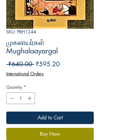
SKU: PBH1244
முகலாயர்கள்
Mughalaayargal
Regular
Sale
 ₹640.00 
₹595.20
Price
Price
International Orders
Quantity
*
Add to Cart
Buy Now