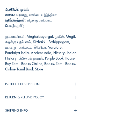
ஆசிரியர்:
முகில்
வகை:
வரலாறு, பண்டைய இந்தியா
பதிப்பகத்தார்:
கிழக்கு பதிப்பகம்
மொழி:
தமிழ்
முகலாயர்கள், Mughalaayargal, முகில், Mugil,
கிழக்கு பதிப்பகம், Kizhakku Pathippagam,
வரலாறு, பண்டைய இந்தியா, Varalaru,
Pandaiya India, Ancient India, History, Indian
History, பர்பில் புக் ஹவுஸ், Purple Book House,
Buy Tamil Books Online, Books, Tamil Books,
Online Tamil Book Store
PRODUCT DESCRIPTION
முகலாயர்கள் : பாபர், பானிபட், அக்பர், தின்-இ-
RETURN & REFUND POLICY
லாஹி, தெய்வீகக் காதல், தாஜ்மஹால்,
ஔரங்கசீப், தேஜ் பகதூர், சிவாஜி, மாம்பழக்
You can cancel your orders any time before
கூடை என்று முகலாய வரலாறை வேர்க்கடலைத்
SHIPPING INFO
your order shipped. We will refund the full
தோலுக்குள் திணித்து விடுகிறது நம்