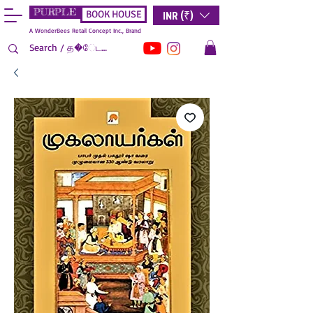
PURPLE
INR (₹)
BOOK HOUSE
A WonderBees Retail Concept Inc., Brand