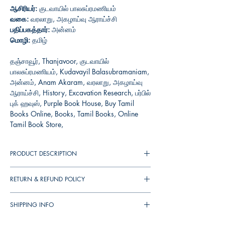
ஆசிரியர்:
குடவாயில் பாலசுப்ரமணியம்
வகை:
வரலாறு, அகழாய்வு ஆராய்ச்சி
பதிப்பகத்தார்:
அன்னம்
மொழி:
தமிழ்
தஞ்சாவூர், Thanjavoor, குடவாயில்
பாலசுப்ரமணியம், Kudavayil Balasubramaniam,
அன்னம், Anam Akaram, வரலாறு, அகழாய்வு
ஆராய்ச்சி, History, Excavation Research, பர்பில்
புக் ஹவுஸ், Purple Book House, Buy Tamil
Books Online, Books, Tamil Books, Online
Tamil Book Store,
PRODUCT DESCRIPTION
தமிழக வரலாறு முழுமையாக எழுத பெறவில்லை
RETURN & REFUND POLICY
என்பது பெருங்குறையே . இதற்கு காரணம்
வரலாற்று ஆவணங்களாக திகழும் திருகோயிற்
You can cancel your orders any time before it
கல்வெட்டுகள் செப்பேடுகள் போன்றவை இன்னும்
SHIPPING INFO
shipped. We will refund the full amount to you.
பதிப்பில் வராமல் பல்லாயிரக்கணக்கில் உள்ளன
If the books received in damaged condition,
▪︎
இந்தியா
முழுவதும்
தபால்
செலவு
ரூ
. 39/-.
இருப்பினும் ஆங்காங்கே வரலாறும் முழுமையாக