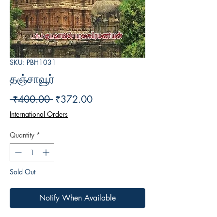
SKU: PBH1031
தஞ்சாவூர்
Regular
Sale
 ₹400.00 
₹372.00
Price
Price
International Orders
Quantity
*
Sold Out
Notify When Available