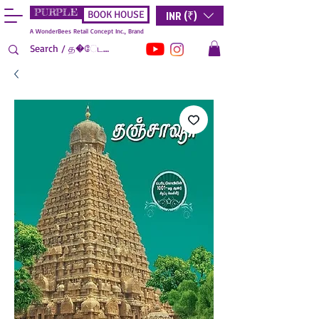
PURPLE
INR (₹)
BOOK HOUSE
A WonderBees Retail Concept Inc., Brand