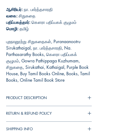
ஆசிரியர்:
நா. பார்த்தசாரதி
வகை:
சிறுகதை
பதிப்பகத்தார்:
கௌரா பதிப்பகக் குழுமம்
மொழி:
தமிழ்
புறநானூற்று சிறுகதைகள், Puranaanootru
Sirukathaigal, நா. பார்த்தசாரதி, Na.
Parthasarathy Books, கௌரா பதிப்பகக்
குழுமம், Gowra Pathippaga Kuzhumam,
சிறுகதை, Sirukathai, Kathaigal, Purple Book
House, Buy Tamil Books Online, Books, Tamil
Books, Online Tamil Book Store
PRODUCT DESCRIPTION
புறநானூற்றிலுள்ள ஒரு சம்பவத்தைச்
RETURN & REFUND POLICY
சித்திரிக்கும் பாங்கிலமைந்த பாடல்களை
எளியநடையில் கதை சொல்வது போன்று
You can cancel your orders any time before
விளக்கும் முயற்சியே இந்தப் புத்தகம். இவை
SHIPPING INFO
your order shipped. We will refund the full
புறநானூற்றுச் சிறுகதைகள் என்ற தொடராகச்