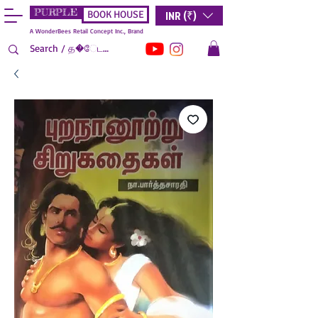
PURPLE
INR (₹)
BOOK HOUSE
A WonderBees Retail Concept Inc., Brand