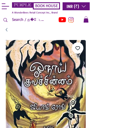
PURPLE
INR (₹)
BOOK HOUSE
A WonderBees Retail Concept Inc., Brand