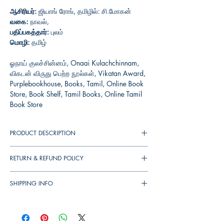
ஆசிரியர்:
ஜியாங் ரோங், தமிழில்: சி.மோகன்
வகை:
நாவல்,
பதிப்பகத்தார்:
புலம்
மொழி:
தமிழ்
ஓநாய் குலச்சின்னம், Onaai Kulachchinnam,
விகடன் விருது பெற்ற நூல்கள், Vikatan Award,
Purplebookhouse, Books, Tamil, Online Book
Store, Book Shelf, Tamil Books, Online Tamil
Book Store
PRODUCT DESCRIPTION
தமிழகத்தில் இயற்கை வளங்கள்
RETURN & REFUND POLICY
சூறையாடப்படும் இந்தச் சமயத்தில் “ஓநாய்
குலச்சின்னம்” நாவல் தமிழுக்கு
You can cancel your orders any time before it
மொழிபெயர்க்கப்பட்டிருப்பது ஓர் அரசியல்
SHIPPING INFO
shipped. We will refund the full amount to you.
செயல்பாடாகும். மனிதன் பேய்மழையையும்,
If the books received in damaged condition,
▪︎
இந்தியா
முழுவதும்
தபால்
செலவு
ரூ
. 39/-.
பனிப்புயலையும் உண்டாக்கும் ஆற்றலை இந்த
you can return to us (damages should be
▪︎
புத்தகம்
1 - 3
நாட்களில்
அனுப்பி
வைக்கப்படும்
.
நூற்றாண்டின் வழியே கண்டுபிடித்ததைத் தவிர
update immediately while receiving the