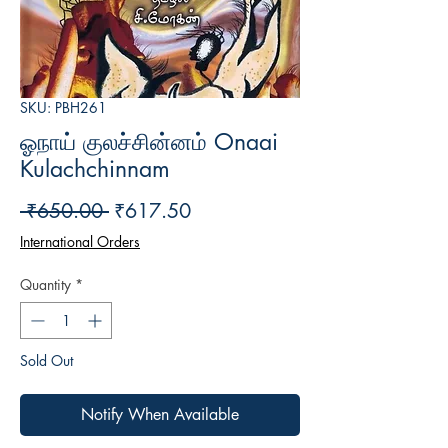
SKU: PBH261
ஓநாய் குலச்சின்னம் Onaai
Kulachchinnam
Regular
Sale
 ₹650.00 
₹617.50
Price
Price
International Orders
Quantity
*
Sold Out
Notify When Available