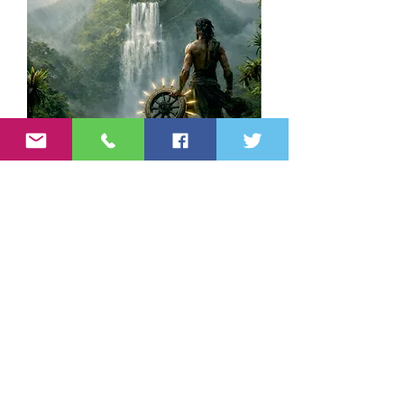
நாவலில் உச்சமாக, பீஜிங்கிலி ருந்து வந்த மனிதன்
ஒரு ஓநாயை அதன் சிறு வயது முதல் எடுத்து
வளர்க்க முயன்று தோற்றுப்போகும் பகுதி
இருக்கிறது. ஓநாய்களிடமிருந்து தனித்து
வைக்கப்பட்டிருந்த அது தனது ஊளையை
ஆன்மாவிலிருந்து மீட்டெடுக்கும் கணங்களைப்
படைப்பதன் மூலம் எழுத்தின் உச்சபட்ச
சாத்தியங்களை ஜியாங் ரோங் செய்திருக்கிறார்.
இவ்வளவு சிறப்புகளையும் வெகு நேர்த்தியாகத்
தமிழில் கிடைக்கும்படி செய்த சி. மோகனின் பணி
முக்கியத்துவம் வாய்ந்தது.
சேயோன்: குறிஞ்சி நிலத்தலைவன் பகுதி 1
Cynthia Ann Parker: The 
2015ம் ஆண்டில் வெளியான சீன மொழித்
Seyon: Kurinchi Nila Thalaivan Part 1
Capture
திரைப்படம் Wolf Totem (Chinese: 狼图
Regular Price
Sale Price
Price
₹299.00
₹281.06
₹180.00
腾) இந்நாவலின் அடிப்படையில்
International Orders
International Orders
எடுக்கப்பட்டதாகும். ஜீன் ஜாக் ஆனோடு (Jean-
Jacques Annaud) என்ற பிரெஞ்சுத் திரைப்பட
இயக்குனர் இதனை இயக்கியுள்ளார்.
Add to Cart