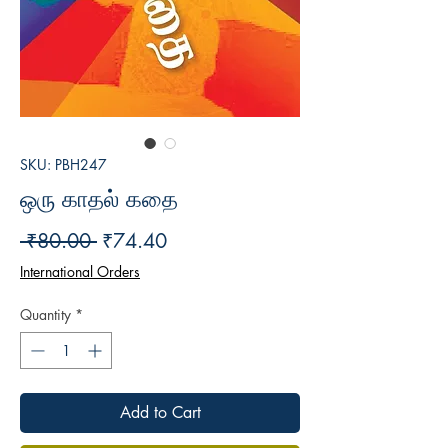
SKU: PBH247
ஒரு காதல் கதை
Regular
Sale
 ₹80.00 
₹74.40
Price
Price
International Orders
Quantity
*
Add to Cart