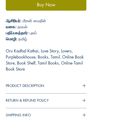
Buy Now
ஆசிரியர்:
மீரான் மைதீன்
வகை:
நாவல்
பதிப்பகத்தார்:
புலம்
மொழி:
தமிழ்
Oru Kadhal Kathai, Love Story, Lovers,
Purplebookhouse, Books, Tamil, Online Book
Store, Book Shelf, Tamil Books, Online Tamil
Book Store
PRODUCT DESCRIPTION
RETURN & REFUND POLICY
You can cancel your orders any time before it
SHIPPING INFO
shipped. We will refund the full amount to you.
If the books received in damaged condition,
▪︎
இந்தியா
முழுவதும்
தபால்
செலவு
ரூ
. 39/-.