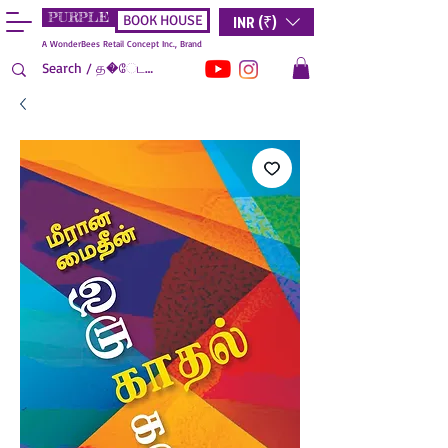
PURPLE
INR (₹)
BOOK HOUSE
A WonderBees Retail Concept Inc., Brand