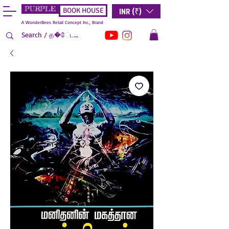
PURPLE
INR (₹)
BOOK HOUSE
A WonderBees Retail Concept Inc., Brand