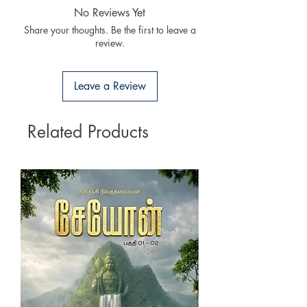
அடையும்
.
damages (damages should be update
No Reviews Yet
▪︎
இந்தியா
/UK/EU Countries
முழுவதும்
immediately while receiving the books) to you
Share your thoughts. Be the first to leave a
புத்தகங்களை
அனுப்பலாம்
.
as per our store policy.
review.
▪︎ UK/EU 10 – 15
வணிக
நாளில்
புத்தகம்
உங்களை
வந்து
அடையும்
.
Leave a Review
Related Products