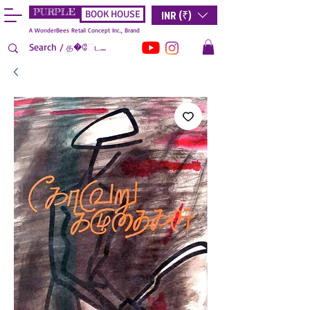
PURPLE
INR (₹)
BOOK HOUSE
A WonderBees Retail Concept Inc., Brand