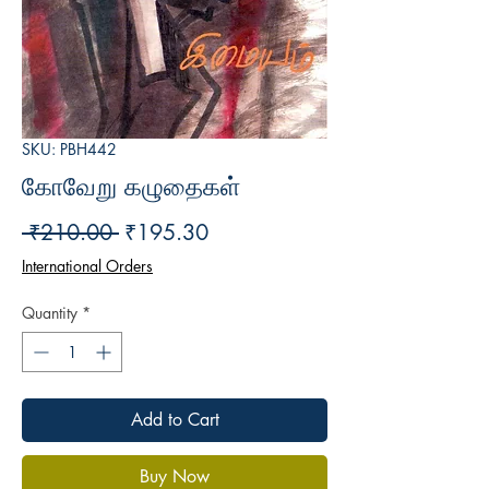
SKU: PBH442
கோவேறு கழுதைகள்
Regular
Sale
 ₹210.00 
₹195.30
Price
Price
International Orders
Quantity
*
Add to Cart
Buy Now