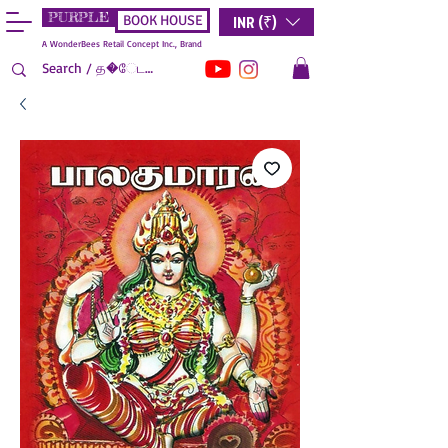
PURPLE
INR (₹)
BOOK HOUSE
A WonderBees Retail Concept Inc., Brand