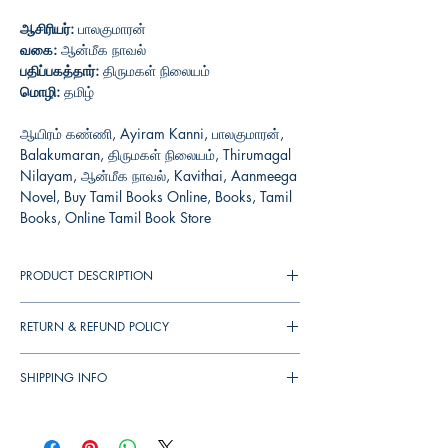
ஆசிரியர்:
பாலகுமாரன்
வகை:
ஆன்மீக நாவல்
பதிப்பகத்தார்:
திருமகள் நிலையம்
மொழி:
தமிழ்
ஆயிரம் கண்ணி, Ayiram Kanni, பாலகுமாரன்,
Balakumaran, திருமகள் நிலையம், Thirumagal
Nilayam, ஆன்மீக நாவல், Kavithai, Aanmeega
Novel, Buy Tamil Books Online, Books, Tamil
Books, Online Tamil Book Store
PRODUCT DESCRIPTION
ஆயிரம் கண்ணி, நான்காம்பிறை என்ற இரண்டு
RETURN & REFUND POLICY
நாவல்கள் இடம்பெற்றுள்ளன இந்நூலில். திரு
பாலகுமாரன் அவர்களுக்கு வாசகர்கள் எழுதிய
You can cancel your orders any time before
கடிதங்கள். தாங்களின் படைப்பான சமீபமாக
SHIPPING INFO
your order shipped. We will refund the full
வெளிவந்த திருப்பூந்துருத்தியைத்திரும்பத்திரும்ப
amount to you.
▪︎
இந்தியா முழுவதும் தபால் செலவு
ரூ.39
வாசித்துக் கொண்டிருக்கிறேன். நிறைய
▪︎
எழுதுங்கள். மீண்டும் விரைவில் நேரில் சந்திக்க
If the books received in damaged condition,