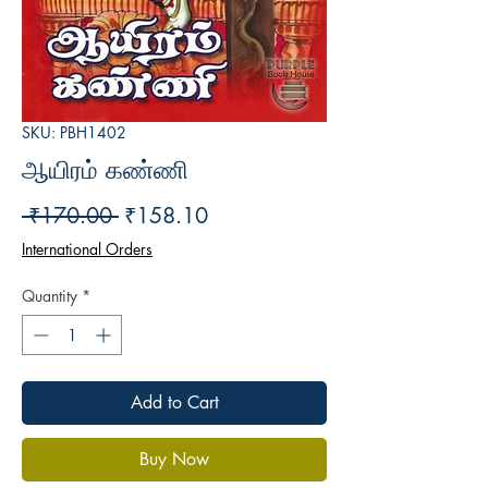
SKU: PBH1402
ஆயிரம் கண்ணி
Regular
Sale
 ₹170.00 
₹158.10
Price
Price
International Orders
Quantity
*
Add to Cart
Buy Now