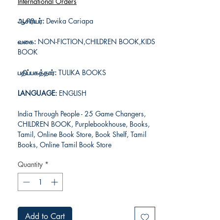
International Orders
ஆசிரியர்:
Devika Cariapa
வகை:
NON-FICTION,CHILDREN BOOK,KIDS
BOOK
பதிப்பகத்தார்:
TULIKA BOOKS
LANGUAGE:
ENGLISH
India Through People - 25 Game Changers,
CHILDREN BOOK, Purplebookhouse, Books,
Tamil, Online Book Store, Book Shelf, Tamil
Books, Online Tamil Book Store
Quantity
*
Add to Cart