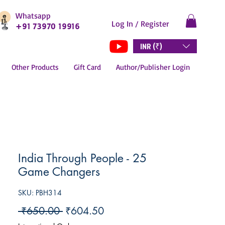
Whatsapp
Log In / Register
+91 73970 19916
INR (₹)
Other Products
Gift Card
Author/Publisher Login
India Through People - 25
Game Changers
SKU: PBH314
Regular
Sale
 ₹650.00 
₹604.50
Price
Price