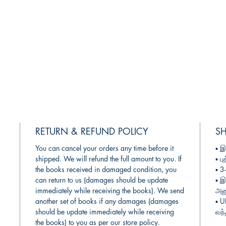
RETURN & REFUND POLICY
SH
You can cancel your orders any time before it
▪︎
இ
shipped. We will refund the full amount to you. If
▪︎
பு
the books received in damaged condition, you
▪︎ 
can return to us (damages should be update
▪︎
இ
immediately while receiving the books). We send
அனு
another set of books if any damages (damages
▪︎ 
should be update immediately while receiving
வந்
the books) to you as per our store policy.