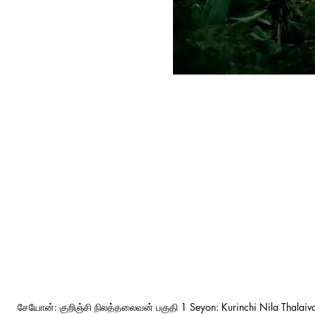
சேயோன்: குறிஞ்சி நிலத்தலைவன் பகுதி 1 Seyon: Kurinchi Nila Thalaiva