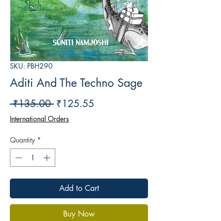
SKU: PBH290
Aditi And The Techno Sage
Regular
Sale
 ₹135.00 
₹125.55
Price
Price
International Orders
Quantity
*
Add to Cart
Buy Now