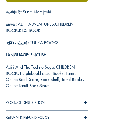
ஆசிரியர்:
Suniti Namjoshi
வகை:
ADITI ADVENTURES,CHILDREN
BOOK,KIDS BOOK
பதிப்பகத்தார்:
TULIKA BOOKS
LANGUAGE:
ENGLISH
Aditi And The Techno Sage, CHILDREN
BOOK, Purplebookhouse, Books, Tamil,
Online Book Store, Book Shelf, Tamil Books,
Online Tamil Book Store
PRODUCT DESCRIPTION
RETURN & REFUND POLICY
You can cancel your orders any time before it