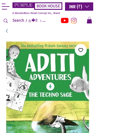
PURPLE
INR (₹)
BOOK HOUSE
A WonderBees Retail Concept Inc., Brand