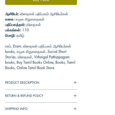
ஆசிரியர்:
விதைகள் பதிப்பகம் ஆசிரியர்கள்
வகை:
சமூக சிறுகதைகள்
பதிப்பகத்தார்:
விதைகள்
பக்கங்கள்:
110
மொழி:
தமிழ்
ஈரம், Eram, விதைகள் பதிப்பகம் ஆசிரியர்கள்
books, சமூக சிறுகதைகள், Social Short
Stories, விதைகள், Vithaigal Pathippagam
books, Buy Tamil Books Online, Books, Tamil
Books, Online Tamil Book Store
PRODUCT DESCRIPTION
விதைகள் பதிப்பகம் நடத்திய வாசிக்க மறந்த
RETURN & REFUND POLICY
சிறுகதைகள் போட்டியில் தேர்ந்தெடுக்கப்பட
சிறந்த ஒன்பது கதைகளின் தொகுப்பு.
You can cancel your orders any time before
SHIPPING INFO
your order shipped. We will refund the full