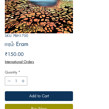
SKU: PBH1700
ஈரம் Eram
Price
₹150.00
International Orders
Quantity
*
Add to Cart
Buy Now