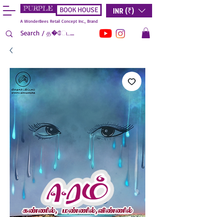
PURPLE
INR (₹)
BOOK HOUSE
A WonderBees Retail Concept Inc., Brand