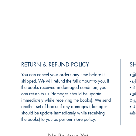
RETURN & REFUND POLICY
SH
You can cancel your orders any time before it
▪︎
இ
shipped. We will refund the full amount to you. If
▪︎
பு
the books received in damaged condition, you
▪︎ 
can return to us (damages should be update
▪︎
இ
immediately while receiving the books). We send
அனு
another set of books if any damages (damages
▪︎ 
should be update immediately while receiving
வந்
the books) to you as per our store policy.