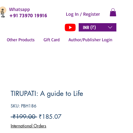
Whatsapp
Log In / Register
+91 73970 19916
INR (₹)
Other Products
Gift Card
Author/Publisher Login
TIRUPATI: A guide to Life
SKU: PBH186
Regular
Sale
 ₹199.00 
₹185.07
Price
Price
International Orders