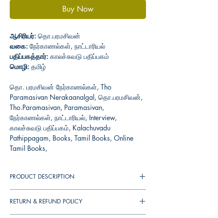
Buy Now
ஆசிரியர்:
தொ.பரமசிவன்
வகை:
நேர்காணல்கள், நாட்டாரியல்
பதிப்பகத்தார்:
காலச்சுவடு பதிப்பகம்
மொழி:
தமிழ்
தொ. பரமசிவன் நேர்காணல்கள், Tho
Paramasivan Nerakaanalgal, தொ.பரமசிவன்,
Tho.Paramasivan, Paramasivan,
நேர்காணல்கள், நாட்டாரியல், Interview,
காலச்சுவடு பதிப்பகம், Kalachuvadu
Pathippagam, Books, Tamil Books, Online
Tamil Books,
PRODUCT DESCRIPTION
கல்விப்புலக் கோட்பாடுகளின் குறுக்கமற்ற
RETURN & REFUND POLICY
உரையாடல் மரபிலான ஒரு முறையியலையும்
திராவிடவியப்பார்வையையும் தமக்கென