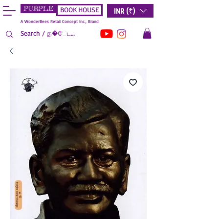
PURPLE
INR (₹)
BOOK HOUSE
A WonderBees Retail Concept Inc., Brand