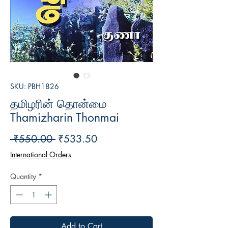
SKU: PBH1826
தமிழரின் தொன்மை
Thamizharin Thonmai
Regular
Sale
 ₹550.00 
₹533.50
Price
Price
International Orders
Quantity
*
Add to Cart