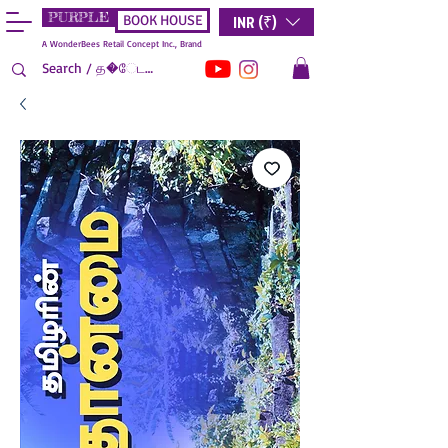
PURPLE
INR (₹)
BOOK HOUSE
A WonderBees Retail Concept Inc., Brand