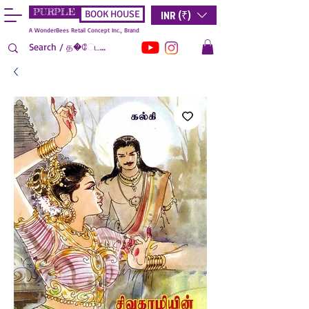
PURPLE
INR (₹)
BOOK HOUSE
A WonderBees Retail Concept Inc., Brand