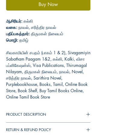
Buy Now
ஆசிரியர்:
கல்கி
வகை:
நாவல், சரித்திர நாவல்
பதிப்பகத்தார்:
திருமகள் நிலையம்
மொழி:
தமிழ்
சிவகாமியின் சபதம் (பாகம் 1 & 2), Sivagamiyin
Sabatham Paagam 1&2, கல்கி, Kalki, விசா
பப்ளிகேஷன்ஸ், Visa Publications, Thirumagal
Nilayam, திருமகள் நிலையம், நாவல், Novel,
சரித்திர நாவல், Sarithira Novel,
Purplebookhouse, Books, Tamil, Online Book
Store, Book Shelf, Buy Tamil Books Online,
Online Tamil Book Store
PRODUCT DESCRIPTION
இந்த ‘சிவகாமியின் சபதம்’ நாவலில் வரும் -
RETURN & REFUND POLICY
மகேந்திர வர்ம பல்லவர், நரசிம்ம வர்ம பல்லவர்