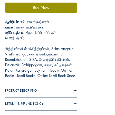
Buy Now
ஆசிரியர்:
எஸ். ராமகிருஷ்ணன்
வகை:
கலை, கட்டுரைகள்
பதிப்பகத்தார்:
தேசாந்திரி பதிப்பகம்
மொழி:
தமிழ்
சித்திரங்களின் விசித்திரங்கள், Siththirangalin
Visiththirangal, எஸ். ராமகிருஷ்ணன், S.
Ramakrishnan, S.RA, தேசாந்திரி பதிப்பகம்,
Desanthiri Pathippagam, கலை, கட்டுரைகள்,
Kalai, Katturaigal, Buy Tamil Books Online,
Books, Tamil Books, Online Tamil Book Store
PRODUCT DESCRIPTION
நவீன ஓவியம் குறித்து அறிந்து கொள்ள
RETURN & REFUND POLICY
விரும்புகின்றவர்களுக்கும், சினிமாவிற்கும்
ஓவியத்திற்குமான தொடர்பைப் புரிந்து கொள்ள
You can cancel your orders any time before