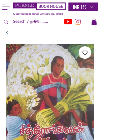
PURPLE
INR (₹)
BOOK HOUSE
A WonderBees Retail Concept Inc., Brand