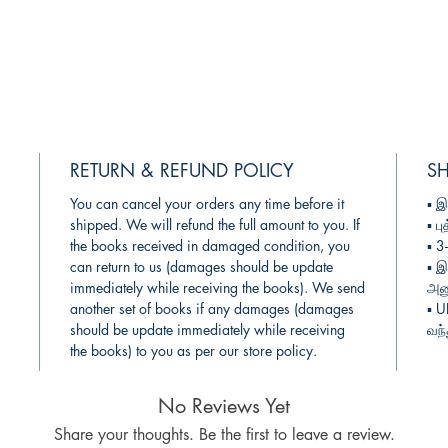
RETURN & REFUND POLICY
SH
You can cancel your orders any time before it
▪︎
இ
shipped. We will refund the full amount to you. If
▪︎
பு
the books received in damaged condition, you
▪︎ 
can return to us (damages should be update
▪︎
இ
immediately while receiving the books). We send
அனு
another set of books if any damages (damages
▪︎ 
should be update immediately while receiving
வந்
the books) to you as per our store policy.
No Reviews Yet
Share your thoughts. Be the first to leave a review.