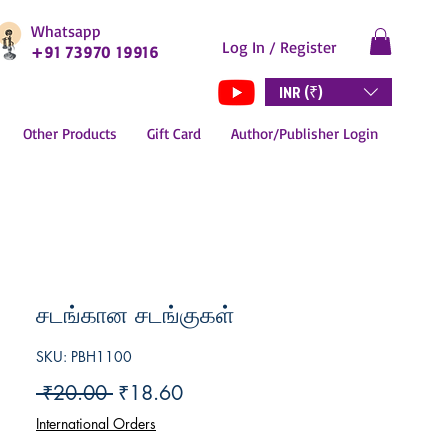
Whatsapp
Log In / Register
+91 73970 19916
INR (₹)
Other Products
Gift Card
Author/Publisher Login
சடங்கான சடங்குகள்
SKU: PBH1100
Regular
Sale
 ₹20.00 
₹18.60
Price
Price
International Orders