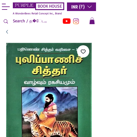
PURPLE
INR (₹)
BOOK HOUSE
A WonderBees Retail Concept Inc., Brand