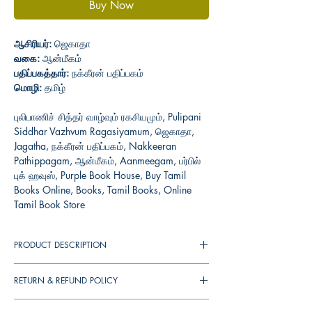
Buy Now
ஆசிரியர்:
ஜெகாதா
வகை:
ஆன்மீகம்
பதிப்பகத்தார்:
நக்கீரன் பதிப்பகம்
மொழி:
தமிழ்
புலிபாணிச் சித்தர் வாழ்வும் ரகசியமும், Pulipani
Siddhar Vazhvum Ragasiyamum, ஜெகாதா,
Jagatha, நக்கீரன் பதிப்பகம், Nakkeeran
Pathippagam, ஆன்மீகம், Aanmeegam, பர்பில்
புக் ஹவுஸ், Purple Book House, Buy Tamil
Books Online, Books, Tamil Books, Online
Tamil Book Store
PRODUCT DESCRIPTION
RETURN & REFUND POLICY
You can cancel your orders any time before it