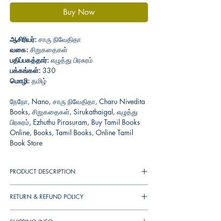
Buy Now
ஆசிரியர்:
சாரு நிவேதிதா
வகை:
சிறுகதைகள்
பதிப்பகத்தார்:
எழுத்து பிரசுரம்
பக்கங்கள்:
330
மொழி:
தமிழ்
நேநோ, Nano, சாரு நிவேதிதா, Charu Nivedita
Books, சிறுகதைகள், Sirukathaigal, எழுத்து
பிரசுரம், Ezhuthu Pirasuram, Buy Tamil Books
Online, Books, Tamil Books, Online Tamil
Book Store
PRODUCT DESCRIPTION
இந்தத் தொகுப்பிலுள்ள சிறுகதைகளை இப்போது
RETURN & REFUND POLICY
மீண்டும் ஒருமுறை படித்துப் பார்க்கும் போது கால
இயந்திரத்தின் மூலம் இருபத்தைந்து ஆண்டுகள்
You can cancel your orders any time before
பின்னோக்கிச் சென்று விட்ட குதூகலமும்