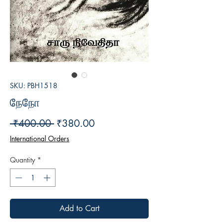
SKU: PBH1518
நேநோ
Regular
Sale
 ₹400.00 
₹380.00
Price
Price
International Orders
Quantity
*
Add to Cart