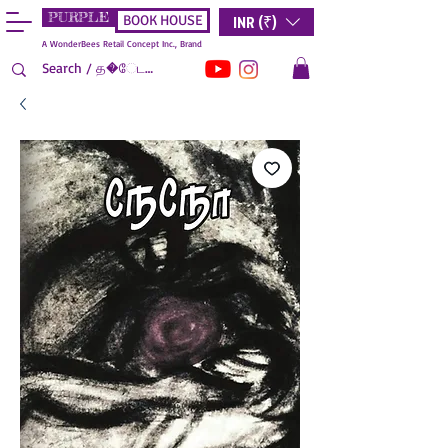
PURPLE
INR (₹)
BOOK HOUSE
A WonderBees Retail Concept Inc., Brand