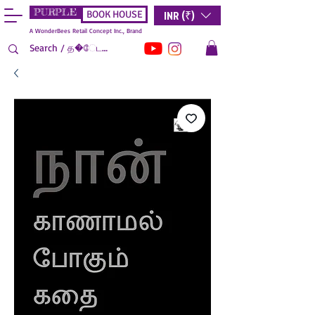
PURPLE
INR (₹)
BOOK HOUSE
A WonderBees Retail Concept Inc., Brand