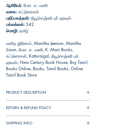
ஆசிரியர்:
பேரா. க. மணி
வகை:
கட்டுரைகள்
பதிப்பகத்தார்:
நியூசெஞ்சுரி புக் ஹவுஸ்
பக்கங்கள்:
342
மொழி:
தமிழ்
மனித ஜினோம், Manitha Jeenom, Manitha
Jinom, பேரா. க. மணி, K. Mani Books,
கட்டுரைகள், Katturaigal, நியூசெஞ்சுரி புக்
ஹவுஸ், New Century Book House, Buy Tamil
Books Online, Books, Tamil Books, Online
Tamil Book Store
PRODUCT DESCRIPTION
RETURN & REFUND POLICY
You can cancel your orders any time before
SHIPPING INFO
your order shipped. We will refund the full
amount to you.
▪︎
இந்தியா முழுவதும் தபால் செலவு
ரூ.39