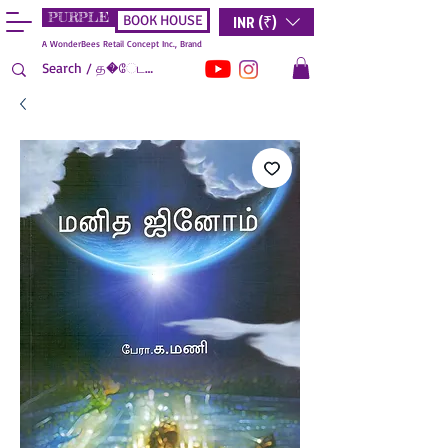
PURPLE
INR (₹)
BOOK HOUSE
A WonderBees Retail Concept Inc., Brand