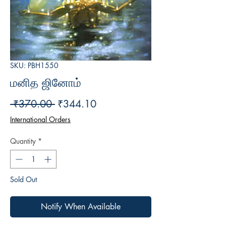
SKU: PBH1550
மனித ஜினோம்
Regular
Sale
 ₹370.00 
₹344.10
Price
Price
International Orders
Quantity
*
Sold Out
Notify When Available