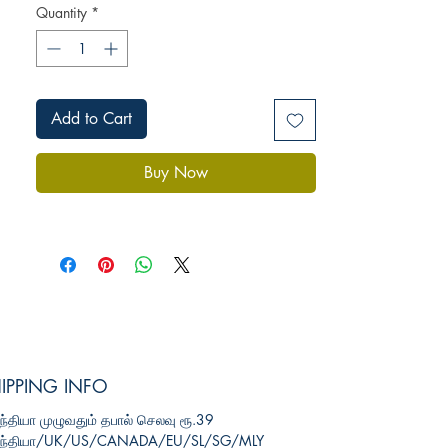
Quantity
*
Add to Cart
Buy Now
IPPING INFO
்தியா முழுவதும் தபால் செலவு
ரூ.39
ந்தியா/UK/US/CANADA/EU/SL/SG/MLY