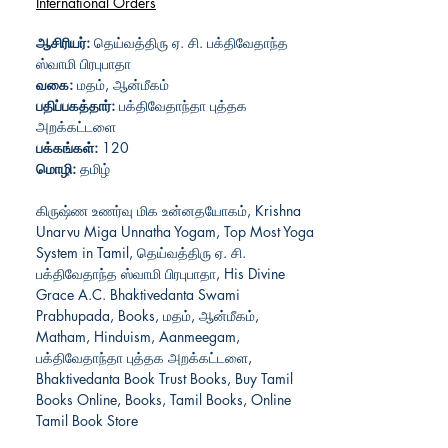
International Orders
ஆசிரியர்:
தெய்வத்திரு ஏ. சி. பக்திவேதாந்த
ஸ்வாமி பிரபுபாதா
வகை:
மதம், ஆன்மீகம்
பதிப்பகத்தார்:
பக்திவேதாந்தா புத்தக
அறக்கட்டளை
பக்கங்கள்:
120
மொழி:
தமிழ்
கிருஷ்ண உணர்வு மிக உன்னதயோகம், Krishna
Unarvu Miga Unnatha Yogam, Top Most Yoga
System in Tamil, தெய்வத்திரு ஏ. சி.
பக்திவேதாந்த ஸ்வாமி பிரபுபாதா, His Divine
Grace A.C. Bhaktivedanta Swami
Prabhupada, Books, மதம், ஆன்மீகம்,
Matham, Hinduism, Aanmeegam,
பக்திவேதாந்தா புத்தக அறக்கட்டளை,
Bhaktivedanta Book Trust Books, Buy Tamil
Books Online, Books, Tamil Books, Online
Tamil Book Store