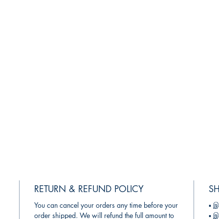
RETURN & REFUND POLICY
SH
You can cancel your orders any time before your
▪︎
இந
order shipped. We will refund the full amount to
▪︎
இ