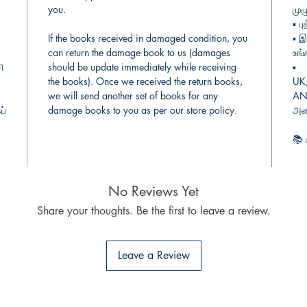
you.
முழ
▪︎
பு
If the books received in damaged condition, you
▪︎
இந
can return the damage book to us (damages
உங்
ி
should be update immediately while receiving
▪︎
the books). Once we received the return books,
UK
we will send another set of books for any
AN 
ப்
damage books to you as per our store policy.
அடை
📚
கோ
No Reviews Yet
Share your thoughts. Be the first to leave a review.
Leave a Review