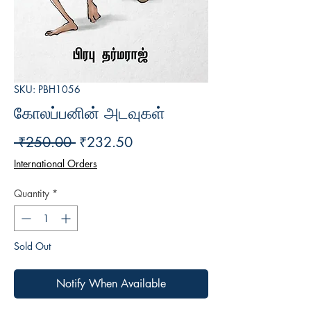
SKU: PBH1056
கோலப்பனின் அடவுகள்
Regular
Sale
 ₹250.00 
₹232.50
Price
Price
International Orders
Quantity
*
Sold Out
Notify When Available