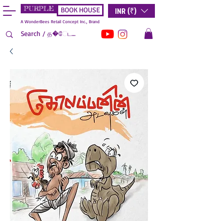
PURPLE
INR (₹)
BOOK HOUSE
A WonderBees Retail Concept Inc., Brand