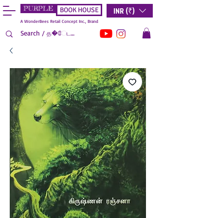
PURPLE
INR (₹)
BOOK HOUSE
A WonderBees Retail Concept Inc., Brand