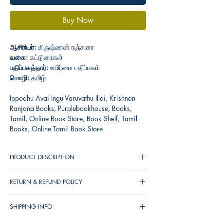
Buy Now
ஆசிரியர்:
கிருஷ்ணன் ரஞ்சனா
வகை:
கட்டுரைகள்
பதிப்பகத்தார்:
உயிர்மை பதிப்பகம்
மொழி:
தமிழ்
Ippodhu Avai Ingu Varuvathu Illai, Krishnan
Ranjana Books, Purplebookhouse, Books,
Tamil, Online Book Store, Book Shelf, Tamil
Books, Online Tamil Book Store
PRODUCT DESCRIPTION
இயற்கை வேளாண்மை, காட்டுயிர் மற்றும்
RETURN & REFUND POLICY
சுற்றுச்சூழல் பாதுகாப்பு சார்ந்த அக்கறைகள்
மிகவும் விரிவடைந்து வரும் சூழலில் கிருஷ்ணன்
You can cancel your orders any time before it
ரஞ்சனா இத்துறை சார்ந்த மிக முக்கியமான
SHIPPING INFO
shipped. We will refund the full amount to you.
எழுத்தாளராக அடையாளம் காணப்படுகிறார்.