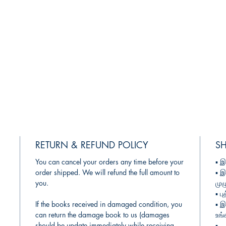
RETURN & REFUND POLICY
SH
You can cancel your orders any time before your
▪︎
இந
order shipped. We will refund the full amount to
▪︎
இ
you.
முழ
▪︎
பு
If the books received in damaged condition, you
▪︎
இந
can return the damage book to us (damages
உங்
should be update immediately while receiving
▪︎