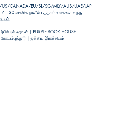
/US/CANADA/EU/SL/SG/MLY/AUS/UAE/JAP
7 – 30 வணிக நாளில் புத்தகம் உங்களை வந்து
யும்.
பர்பில் புக் ஹவுஸ் | PURPLE BOOK HOUSE
யம்புத்தூர் | ஐக்கிய
இராச்சியம்