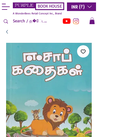
PURPLE
INR (₹)
BOOK HOUSE
A WonderBees Retail Concept Inc., Brand