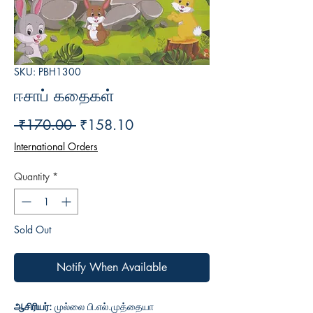
SKU: PBH1300
ஈசாப் கதைகள்
Regular
Sale
 ₹170.00 
₹158.10
Price
Price
International Orders
Quantity
*
Sold Out
Notify When Available
ஆசிரியர்:
முல்லை பி.எல்.முத்தையா