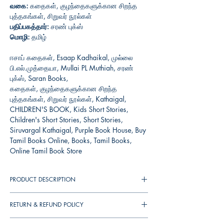
வகை:
கதைகள், குழந்தைகளுக்கான சிறந்த
புத்தகங்கள், சிறுவர் நூல்கள்
பதிப்பகத்தார்:
சரண் புக்ஸ்
மொழி:
தமிழ்
ஈசாப் கதைகள், Esaap Kadhaikal, முல்லை
பி.எல்.முத்தையா, Mullai PL Muthiah, சரண்
புக்ஸ், Saran Books,
கதைகள், குழந்தைகளுக்கான சிறந்த
புத்தகங்கள், சிறுவர் நூல்கள், Kathaigal,
CHILDREN'S BOOK, Kids Short Stories,
Children's Short Stories, Short Stories,
Siruvargal Kathaigal, Purple Book House, Buy
Tamil Books Online, Books, Tamil Books,
Online Tamil Book Store
PRODUCT DESCRIPTION
ஈசாப் என்பவர் யார்? குழந்தைகளுக்கான
RETURN & REFUND POLICY
கதைகளைச் சொல்வதில் உலகப் புகழ் பெற்ற
மேதை ஈசாப் என்னும் நல்லறிஞர். இவருடைய