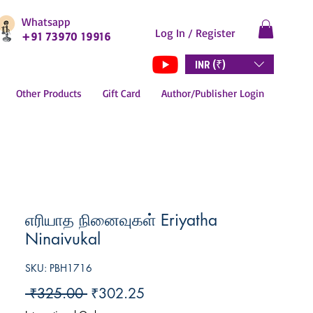
Whatsapp
Log In / Register
+91 73970 19916
INR (₹)
Other Products
Gift Card
Author/Publisher Login
எரியாத நினைவுகள் Eriyatha
Ninaivukal
SKU: PBH1716
Regular
Sale
 ₹325.00 
₹302.25
Price
Price