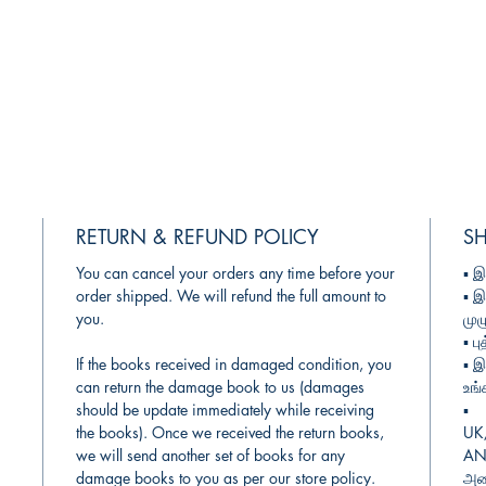
RETURN & REFUND POLICY
SH
You can cancel your orders any time before your
▪︎
இந
order shipped. We will refund the full amount to
▪︎
இ
you.
முழ
▪︎
பு
If the books received in damaged condition, you
▪︎
இந
can return the damage book to us (damages
உங்
should be update immediately while receiving
▪︎
the books). Once we received the return books,
UK
we will send another set of books for any
AN 
damage books to you as per our store policy.
அடை