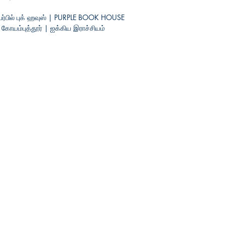
பர்பில் புக் ஹவுஸ் | PURPLE BOOK HOUSE
யம்புத்தூர் | ஐக்கிய
இராச்சியம்