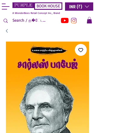
PURPLE
INR (₹)
BOOK HOUSE
A WonderBees Retail Concept Inc., Brand