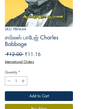
SKU: PBH644
சார்லஸ் பாபேஜ் Charles
Babbage
Regular
Sale
 ₹12.00 
₹11.16
Price
Price
International Orders
Quantity
*
Add to Cart
Buy Now