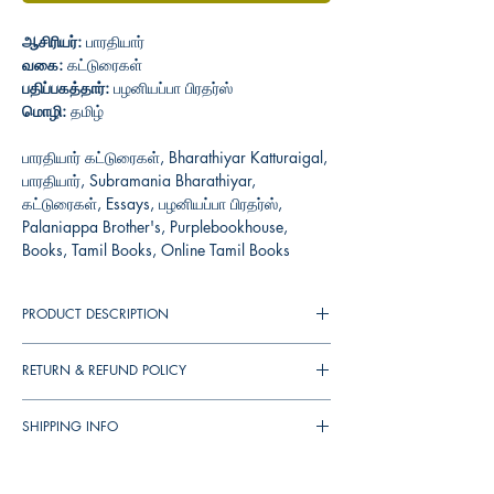
ஆசிரியர்:
பாரதியார்
வகை:
கட்டுரைகள்
பதிப்பகத்தார்:
பழனியப்பா பிரதர்ஸ்
மொழி:
தமிழ்
பாரதியார் கட்டுரைகள், Bharathiyar Katturaigal,
பாரதியார், Subramania Bharathiyar,
கட்டுரைகள், Essays, பழனியப்பா பிரதர்ஸ்,
Palaniappa Brother's, Purplebookhouse,
Books, Tamil Books, Online Tamil Books
PRODUCT DESCRIPTION
RETURN & REFUND POLICY
You can cancel your orders any time before it
SHIPPING INFO
shipped. We will refund the full amount to you.
If the books received in damaged condition,
▪︎
இந்தியா
முழுவதும்
தபால்
செலவு
ரூ
. 39/-.
you can return to us (damages should be
▪︎
புத்தகம்
1 - 3
நாட்களில்
அனுப்பி
வைக்கப்படும்
.