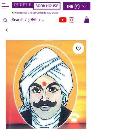
PURPLE
INR (₹)
BOOK HOUSE
A WonderBees Retail Concept Inc., Brand