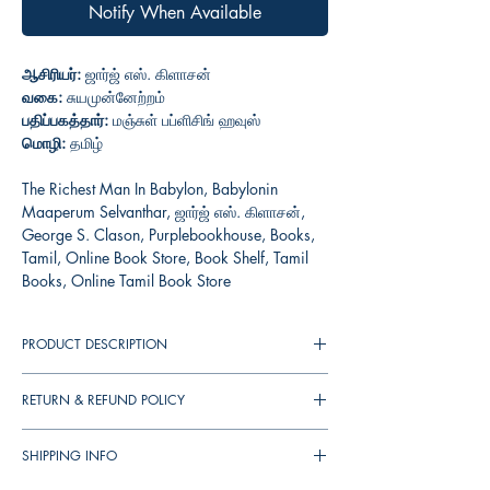
Notify When Available
ஆசிரியர்:
ஜார்ஜ் எஸ். கிளாசன்
வகை:
சுயமுன்னேற்றம்
பதிப்பகத்தார்:
மஞ்சுள் பப்ளிசிங் ஹவுஸ்
மொழி:
தமிழ்
The Richest Man In Babylon, Babylonin
Maaperum Selvanthar, ஜார்ஜ் எஸ். கிளாசன்,
George S. Clason, Purplebookhouse, Books,
Tamil, Online Book Store, Book Shelf, Tamil
Books, Online Tamil Book Store
PRODUCT DESCRIPTION
செல்வத்தைக் குவிப்பது எப்படி என்பது குறித்து
RETURN & REFUND POLICY
எழுதப்பட்டுள்ள நூல்களிலேயே மிகவும் பிரபலமான
நூல்!
You can cancel your orders any time before it
SHIPPING INFO
shipped. We will refund the full amount to you.
உலகெங்கும் இப்போது கடைபிடிக்கப்பட்டு
If the books received in damaged condition,