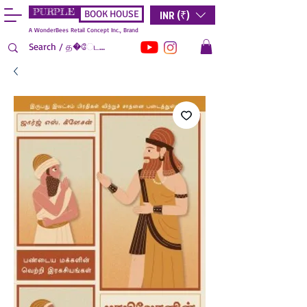
PURPLE
INR (₹)
BOOK HOUSE
A WonderBees Retail Concept Inc., Brand