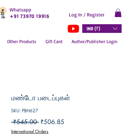
Whatsapp
Log In / Register
+91 73970 19916
INR (₹)
Other Products
Gift Card
Author/Publisher Login
மண்டோ படைப்புகள்
SKU: PBH627
Regular
Sale
 ₹545.00 
₹506.85
Price
Price
International Orders