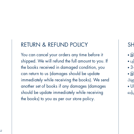
RETURN & REFUND POLICY
SH
You can cancel your orders any time before it
▪︎
இ
shipped. We will refund the full amount to you. If
▪︎
பு
the books received in damaged condition, you
▪︎ 
can return to us (damages should be update
▪︎
இ
immediately while receiving the books). We send
அனு
another set of books if any damages (damages
▪︎ 
should be update immediately while receiving
வந்
the books) to you as per our store policy.
ிய