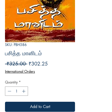
SKU: PBH586
பசித்த மானிடம்
Regular
Sale
 ₹325.00 
₹302.25
Price
Price
International Orders
Quantity
*
Add to Cart