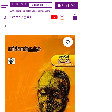
PURPLE
INR (₹)
BOOK HOUSE
A WonderBees Retail Concept Inc., Brand