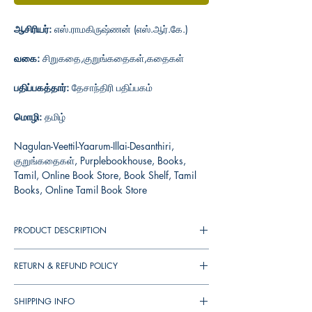
ஆசிரியர்:
எஸ்.ராமகிருஷ்ணன் (எஸ்.ஆர்.கே.)
வகை:
சிறுகதை,குறுங்கதைகள்,கதைகள்
பதிப்பகத்தார்:
தேசாந்திரி பதிப்பகம்
மொழி:
தமிழ்
Nagulan-Veettil-Yaarum-Illai-Desanthiri,
குறுங்கதைகள், Purplebookhouse, Books,
Tamil, Online Book Store, Book Shelf, Tamil
Books, Online Tamil Book Store
PRODUCT DESCRIPTION
RETURN & REFUND POLICY
You can cancel your orders any time before it
SHIPPING INFO
shipped. We will refund the full amount to you.