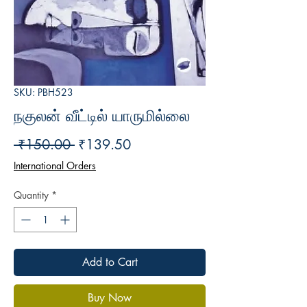
SKU: PBH523
நகுலன் வீட்டில் யாருமில்லை
Regular
Sale
 ₹150.00 
₹139.50
Price
Price
International Orders
Quantity
*
Add to Cart
Buy Now