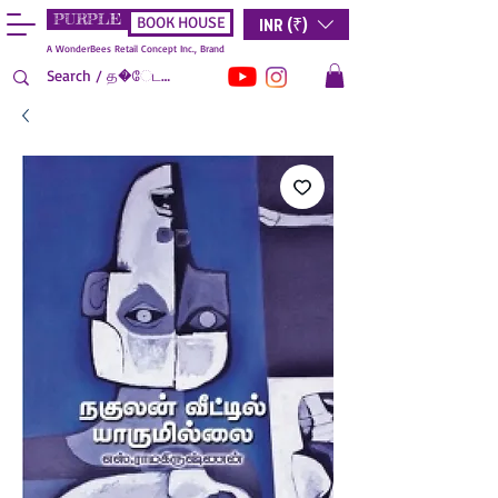
PURPLE
INR (₹)
BOOK HOUSE
A WonderBees Retail Concept Inc., Brand