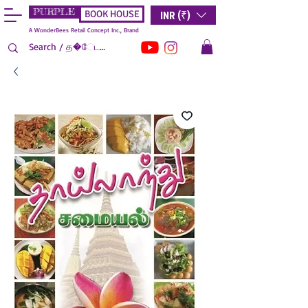
PURPLE
INR (₹)
BOOK HOUSE
A WonderBees Retail Concept Inc., Brand