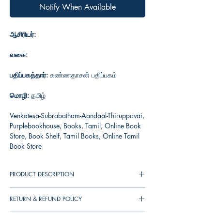
Notify When Available
ஆசிரியர்:
வகை:
பதிப்பகத்தார்:
கண்ணதாசன் பதிப்பகம்
மொழி:
தமிழ்
Venkatesa-Subrabatham-Aandaal-Thiruppavai,
Purplebookhouse, Books, Tamil, Online Book
Store, Book Shelf, Tamil Books, Online Tamil
Book Store
PRODUCT DESCRIPTION
RETURN & REFUND POLICY
You can cancel your orders any time before it