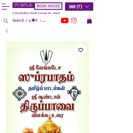
PURPLE
INR (₹)
BOOK HOUSE
A WonderBees Retail Concept Inc., Brand