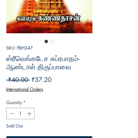
SKU: PBH347
ஸ்ரீவெங்கடேச சுப்ரபாதம்-
ஆண்டாள் திருப்பாவை
Regular
Sale
 ₹40.00 
₹37.20
Price
Price
International Orders
Quantity
*
Sold Out