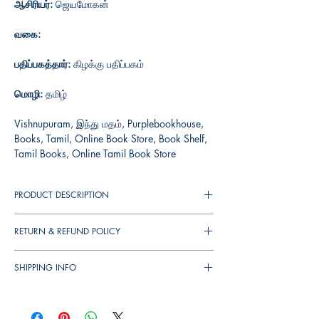
ஆசிரியர்:
ஜெயமோகன்
வகை:
பதிப்பகத்தார்:
கிழக்கு பதிப்பகம்
மொழி:
தமிழ்
Vishnupuram, இந்து மதம், Purplebookhouse,
Books, Tamil, Online Book Store, Book Shelf,
Tamil Books, Online Tamil Book Store
PRODUCT DESCRIPTION
RETURN & REFUND POLICY
You can cancel your orders any time before it
SHIPPING INFO
shipped. We will refund the full amount to you.
If the books received in damaged condition,
▪︎
இந்தியா
முழுவதும்
தபால்
செலவு
ரூ
. 39/-.
you can return to us (damages should be
▪︎
புத்தகம்
1 - 3
நாட்களில்
அனுப்பி
வைக்கப்படும்
.
update immediately while receiving the