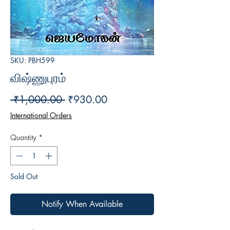
SKU: PBH599
விஷ்ணுபுரம்
Regular
Sale
 ₹1,000.00 
₹930.00
Price
Price
International Orders
Quantity
*
Sold Out
Notify When Available